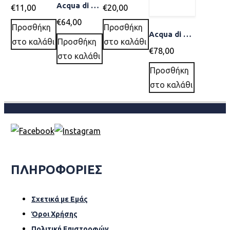
Acqua di Parma Barbiere BEARD SERUM 30ml
€
11,00
€
20,00
€
64,00
Προσθήκη
Προσθήκη
Acqua di Parma Barbiere SHAVING CREAM 125gr
στο καλάθι
Προσθήκη
στο καλάθι
€
78,00
στο καλάθι
Προσθήκη
στο καλάθι
ΠΛΗΡΟΦΟΡΙΕΣ
Σχετικά µε Εµάς
Όροι Χρήσης
Πολιτική Επιστροφών