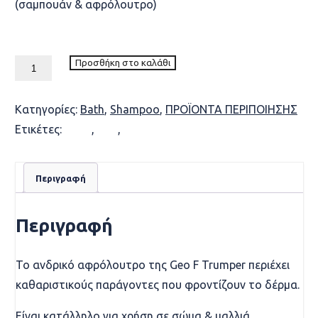
(σαμπουάν & αφρόλουτρο)
Availability: In Stock
Geo.
Προσθήκη στο καλάθι
F.
Trumper
Sandalwood
Κατηγορίες:
Bath
,
Shampoo
,
ΠΡΟΪΟΝTA ΠΕΡΙΠΟΙΗΣΗΣ
Hair
Ετικέτες:
Body
,
Hair
,
Wash
&
Body
Wash
200ml
Περιγραφή
(gr)
ποσότητα
Περιγραφή
Το ανδρικό αφρόλουτρο της Geo F Trumper περιέχει
καθαριστικούς παράγοντες που φροντίζουν το δέρμα.
Eίναι κατάλληλο για χρήση σε σώμα & μαλλιά.