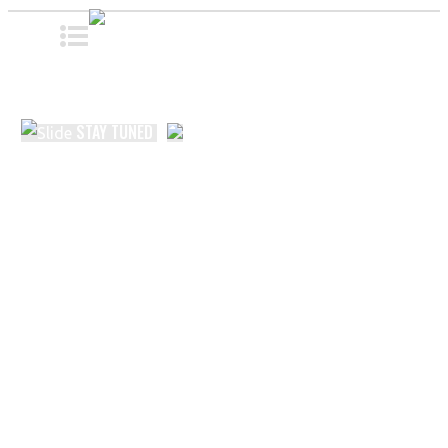
STAY TUNED
Από το 1994, στόχος μας είναι να παρέχουμε
εξατομικευμένες, πολυτελείς υπηρεσίες προκειμένου
να ανταποκριθούμε στις υψηλές προσδοκίες των