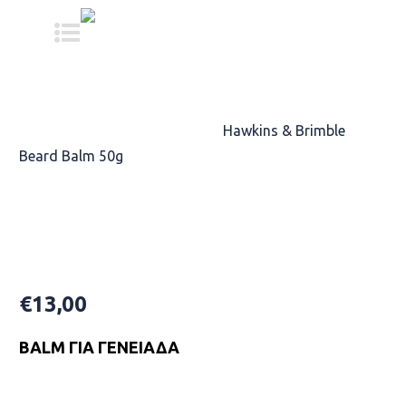
Αρχική σελίδα
/
ΠΡΟΪΟΝTA
ΠΕΡΙΠΟΙΗΣΗΣ
/
ΕΝΥΔΑΤΩΣΗ
/
Hawkins & Brimble
Beard Balm 50g
Hawkins & Brimble Beard Balm
50g
€
13,00
BALM ΓΙΑ ΓΕΝΕΙΆΔΑ
Availability: In Stock