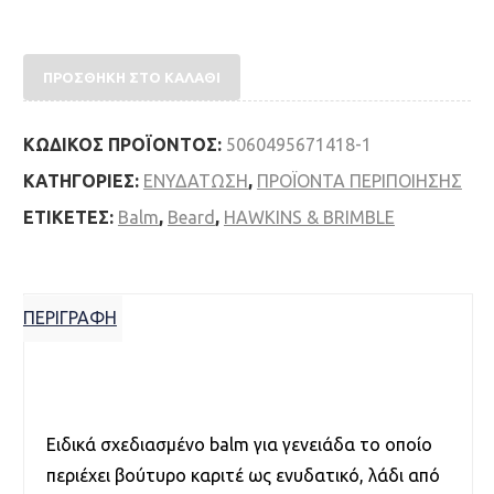
Hawkins & Brimble Beard Balm 50g ποσότητα
ΠΡΟΣΘΉΚΗ ΣΤΟ ΚΑΛΆΘΙ
ΚΩΔΙΚΌΣ ΠΡΟΪΌΝΤΟΣ:
5060495671418-1
ΚΑΤΗΓΟΡΊΕΣ:
ΕΝΥΔΑΤΩΣΗ
,
ΠΡΟΪΟΝTA ΠΕΡΙΠΟΙΗΣΗΣ
ΕΤΙΚΈΤΕΣ:
Balm
,
Beard
,
HAWKINS & BRIMBLE
ΠΕΡΙΓΡΑΦΉ
Περιγραφή
Ειδικά σχεδιασμένο balm για γενειάδα το οποίο
περιέχει βούτυρο καριτέ ως ενυδατικό, λάδι από