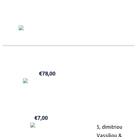
ΣΧΕΤΙΚΆ ΠΡΟΪΌΝΤΑ
ACQUA DI PARMA BARBIERE SHAVING CREAM 125GR
€
78,00
ΠΡΟΣΘΉΚΗ ΣΤΟ ΚΑΛΆΘΙ
HAWKINS & BRIMBLE LUXURY SOAP BAR 100GR
€
7,00
ΠΡΟΣΘΉΚΗ ΣΤΟ ΚΑΛΆΘΙ
5, dimitriou
Vassiliou &