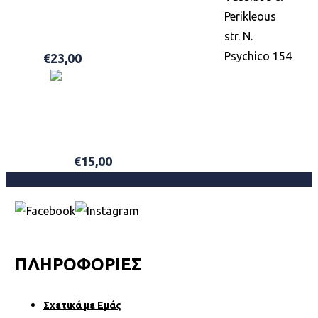
Perikleous
LABEL M SEA SALT SPRAY 200ML
str. N.
Psychico 154
€
23,00
ΠΡΟΣΘΉΚΗ ΣΤΟ ΚΑΛΆΘΙ
HAWKINS & BRIMBLE BEARD SHAMPOO 250ML
€
15,00
ΠΡΟΣΘΉΚΗ ΣΤΟ ΚΑΛΆΘΙ
ΠΛΗΡΟΦΟΡΙΕΣ
Σχετικά µε Εµάς