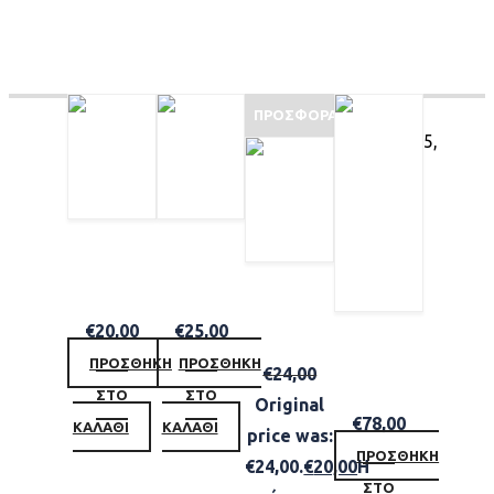
ΣΧΕΤΙΚΆ ΠΡΟΪΌΝΤΑ
ΠΡΟΣΦΟΡΆ!
5,
HAWKINS & BRIMBLE ENERGISING EYE CREAM 20ML
TEA TREE SPECIAL SHAMPOO 300ML
HAWKINS & BRIMBLE GROOMING GIFT SET
€
20,00
€
25,00
ACQUA DI PARMA BARBIERE SHAVING CREAM 125GR
ΠΡΟΣΘΉΚΗ
ΠΡΟΣΘΉΚΗ
€
24,00
ΣΤΟ
ΣΤΟ
Original
€
78,00
ΚΑΛΆΘΙ
ΚΑΛΆΘΙ
price was:
ΠΡΟΣΘΉΚΗ
€24,00.
€
20,00
Η
ΣΤΟ