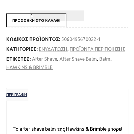
Hawkins & Brimble After Shave Balm 125ml
ποσότητα
ΠΡΟΣΘΉΚΗ ΣΤΟ ΚΑΛΆΘΙ
ΚΩΔΙΚΌΣ ΠΡΟΪΌΝΤΟΣ:
5060495670022-1
ΚΑΤΗΓΟΡΊΕΣ:
ΕΝΥΔΑΤΩΣΗ
,
ΠΡΟΪΟΝTA ΠΕΡΙΠΟΙΗΣΗΣ
ΕΤΙΚΈΤΕΣ:
After Shave
,
After Shave Balm
,
Balm
,
HAWKINS & BRIMBLE
ΠΕΡΙΓΡΑΦΉ
Περιγραφή
Το after shave balm της Hawkins & Brimble μπορεί