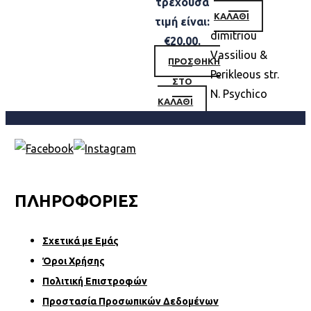
τρέχουσα
ΚΑΛΆΘΙ
τιμή είναι:
dimitriou
€20,00.
Vassiliou &
ΠΡΟΣΘΉΚΗ
Perikleous str.
ΣΤΟ
N. Psychico
ΚΑΛΆΘΙ
ΠΛΗΡΟΦΟΡΙΕΣ
Σχετικά µε Εµάς
Όροι Χρήσης
Πολιτική Επιστροφών
Προστασία Προσωπικών Δεδομένων