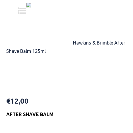
Αρχική σελίδα
/
ΠΡΟΪΟΝTA
ΠΕΡΙΠΟΙΗΣΗΣ
/
ΕΝΥΔΑΤΩΣΗ
/
Hawkins & Brimble After
Shave Balm 125ml
Hawkins & Brimble After Shave
Balm 125ml
€
12,00
AFTER SHAVE BALM
Availability: In Stock