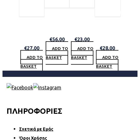
TEA TREE SCALP CARE ANTI THINNING TONIC 100ML
LABEL M SEA SALT SPRAY 200ML
TEA TREE HAIR AND SCALP TREATMENT 200ML
TEA TREE SCALP CARE ANTI THINNING CONDITIONER 300ML
€
56,00
€
23,00
€
27,00
€
28,00
ADD TO
ADD TO
ADD TO
ADD TO
BASKET
BASKET
BASKET
BASKET
ΠΛΗΡΟΦΟΡΙΕΣ
Σχετικά µε Εµάς
Όροι Χρήσης