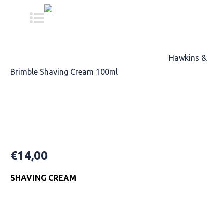
Home
/
TREATMENT PRODUCTS
/
SHAVE
/
Hawkins &
Brimble Shaving Cream 100ml
Hawkins & Brimble Shaving Cream
100ml
€
14,00
SHAVING CREAM
Availability: In Stock
Hawkins & Brimble Shaving Cream 100ml quantity