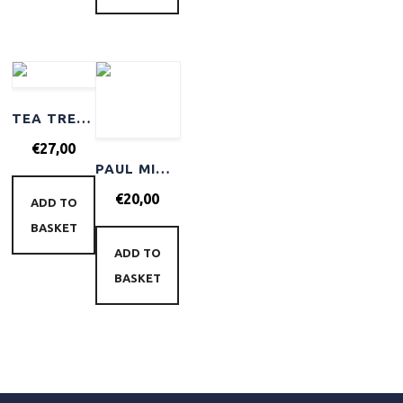
TEA TREE MATTERIAL 85GR
€
27,00
PAUL MITCHELL BABY DON’T CRY SHAMPOO
€
20,00
ADD TO
BASKET
ADD TO
BASKET