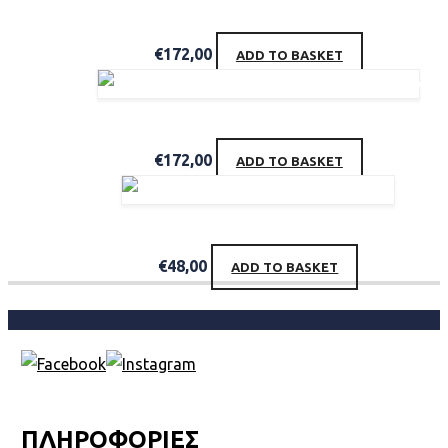
Acqua di Parma Blu Mediterraneo BERGAMOTTO di CALABRIA edt100ml
€
172,00
ADD TO BASKET
Acqua di Parma COLONIA CLUB edc100ml
€
172,00
ADD TO BASKET
Acqua di Parma Colonia Essenza DEODORANT stick 75ml
€
48,00
ADD TO BASKET
ΠΛΗΡΟΦΟΡΙΕΣ