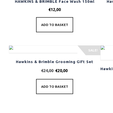
HAWKINS & BRIMBLE Face Wash 150ml
Ha
€
12,00
ADD TO BASKET
SALE!
Hawkins & Brimble Grooming Gift Set
€
24,00
€
20,00
ADD TO BASKET