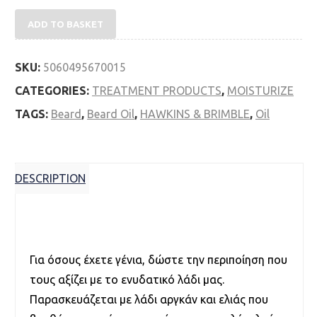
Hawkins & Brimble Beard Oil 50ml quantity
ADD TO BASKET
SKU:
5060495670015
CATEGORIES:
TREATMENT PRODUCTS
,
MOISTURIZE
TAGS:
Beard
,
Beard Oil
,
HAWKINS & BRIMBLE
,
Oil
DESCRIPTION
Description
Για όσους έχετε γένια, δώστε την περιποίηση που
τους αξίζει με το ενυδατικό λάδι μας.
Παρασκευάζεται με λάδι αργκάν και ελιάς που