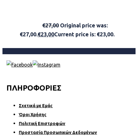
HAWKINS & BRIMBLE BEARD GIFT SET
€
27,00
Original price was:
€27,00.
€
23,00
Current price is: €23,00.
ADD
TO BASKET
ΠΛΗΡΟΦΟΡΙΕΣ
Σχετικά µε Εµάς
Όροι Χρήσης
Πολιτική Επιστροφών
Προστασία Προσωπικών Δεδομένων