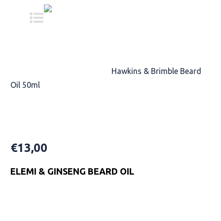
Home
/
TREATMENT
PRODUCTS
/
MOISTURIZE
/
Hawkins & Brimble Beard
Oil 50ml
Hawkins & Brimble Beard Oil 50ml
€
13,00
ELEMI & GINSENG BEARD OIL
Availability: In Stock