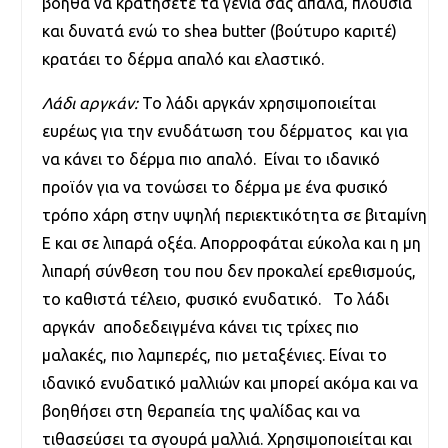
βοηθά να κρατήσετε τα γένια σας απαλά, πλούσια
και δυνατά ενώ το shea butter (βούτυρο καριτέ)
κρατάει το δέρμα απαλό και ελαστικό.
Λάδι αργκάν:
Το λάδι αργκάν χρησιμοποιείται
ευρέως για την ενυδάτωση του δέρματος και για
να κάνει το δέρμα πιο απαλό. Είναι το ιδανικό
προϊόν για να τονώσει το δέρμα με ένα φυσικό
τρόπο χάρη στην υψηλή περιεκτικότητα σε βιταμίνη
Ε και σε λιπαρά οξέα. Απορροφάται εύκολα και η μη
λιπαρή σύνθεση του που δεν προκαλεί ερεθισμούς,
το καθιστά τέλειο, φυσικό ενυδατικό. Το λάδι
αργκάν αποδεδειγμένα κάνει τις τρίχες πιο
μαλακές, πιο λαμπερές, πιο μεταξένιες. Είναι το
ιδανικό ενυδατικό μαλλιών και μπορεί ακόμα και να
βοηθήσει στη θεραπεία της ψαλίδας και να
τιθασεύσει τα σγουρά μαλλιά. Χρησιμοποιείται και