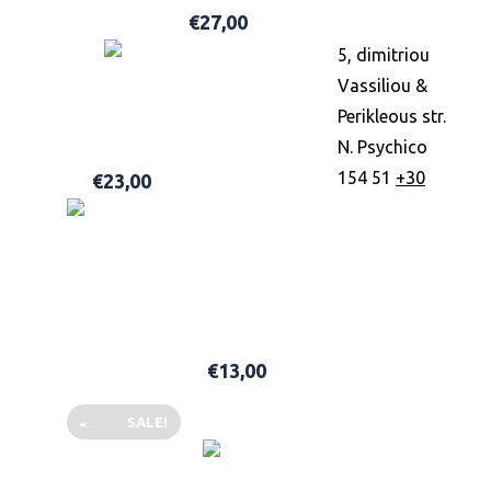
€
27,00
ADD TO BASKET
5, dimitriou
Vassiliou &
Perikleous str.
LABEL M SEA SALT SPRAY 200ML
N. Psychico
154 51
+30
€
23,00
ADD TO BASKET
HAWKINS & BRIMBLE MATT CLAY LIGHT-MEDIUM HO
€
13,00
ADD TO BASKET
SALE!