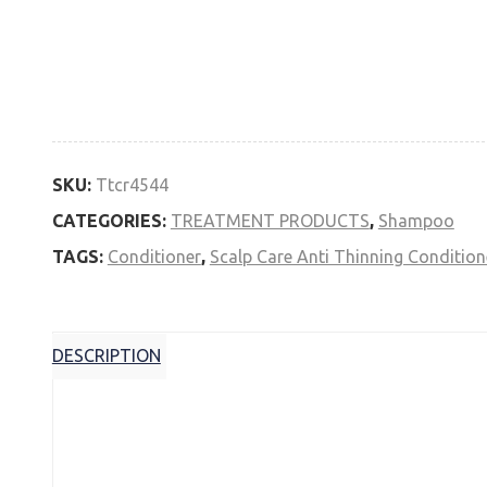
Anti Thinning Conditioner
Availability: In Stock
Tea Tree Scalp Care Anti Thinning Conditioner 300ml q
SKU:
Ttcr4544
CATEGORIES:
TREATMENT PRODUCTS
,
Shampoo
TAGS:
Conditioner
,
Scalp Care Anti Thinning Condition
DESCRIPTION
Description
Πλούσια – Δυνατά μαλλιά