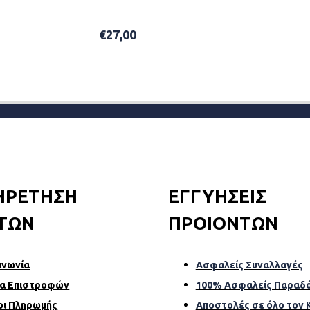
€
27,00
ADD TO BASKET
ΗΡΕΤΗΣΗ
ΕΓΓΥΗΣΕΙΣ
ΤΩΝ
ΠΡΟΙΟΝΤΩΝ
ινωνία
Ασφαλείς Συναλλαγές
α Επιστροφών
100% Ασφαλείς Παραδό
οι Πληρωμής
Αποστολές σε όλο τον 