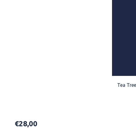
Home
/
TREATMENT PRODUCTS
/
Shampoo
/
Tea Tree
Tea Tree Scalp Care Anti Thinning
€
28,00