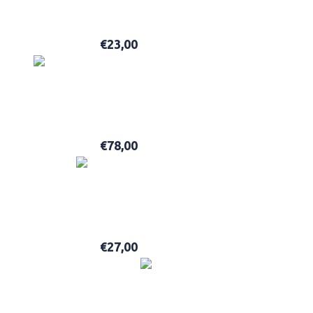
LABEL M SEA SALT SPRAY 200ML
€
23,00
ADD TO BASKET
ACQUA DI PARMA BARBIERE SHAVING CREAM 125GR
€
78,00
ADD TO BASKET
TEA TREE HAIR AND SCALP TREATMENT 200ML
€
27,00
ADD TO BASKET
MITCH CLEAN CUT 85GR