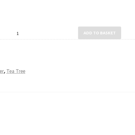
uantity
ADD TO BASKET
er
,
Tea Tree