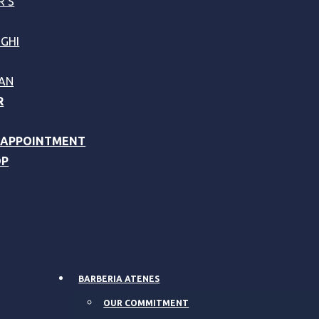
R’S
GHI
AN
R
 APPOINTMENT
OP
BARBERIA ATENES
OUR COMMITMENT