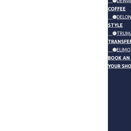
DEWA
COFFEE
DELON
STYLE
TRUM
TRANSFE
ELIMO
BOOK AN
YOUR SH