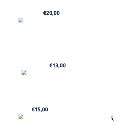
€
20,00
ΠΡΟΣΘΉΚΗ ΣΤΟ ΚΑΛΆΘΙ
HAWKINS & BRIMBLE HAIR WATER POMADE FIRM HO
€
13,00
ΠΡΟΣΘΉΚΗ ΣΤΟ ΚΑΛΆΘΙ
HAWKINS & BRIMBLE BEARD SHAMPOO 250ML
€
15,00
ΠΡΟΣΘΉΚΗ ΣΤΟ ΚΑΛΆΘΙ
5,
HAWKINS & BRIMBLE BODY WASH 250ML