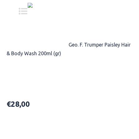
Αρχική σελίδα
/
ΠΡΟΪΟΝTA
ΠΕΡΙΠΟΙΗΣΗΣ
/
Shampoo
/
Geo. F. Trumper Paisley Hair
& Body Wash 200ml (gr)
Geo. F. Trumper Paisley Hair &
Body Wash 200ml (gr)
€
28,00
(σαμπουάν & αφρόλουτρο)
Availability: In Stock