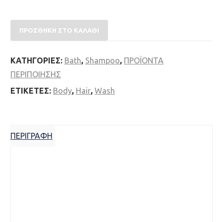
Geo. F. Trumper Paisley Hair & Body Wash 200ml (gr)
ποσότητα
ΠΡΟΣΘΉΚΗ ΣΤΟ ΚΑΛΆΘΙ
ΚΑΤΗΓΟΡΊΕΣ:
Bath
,
Shampoo
,
ΠΡΟΪΟΝTA
ΠΕΡΙΠΟΙΗΣΗΣ
ΕΤΙΚΈΤΕΣ:
Body
,
Hair
,
Wash
ΠΕΡΙΓΡΑΦΉ
Περιγραφή
Το ανδρικό αφρόλουτρο της Geo F Trumper
περιέχει καθαριστικούς παράγοντες που
φροντίζουν το δέρμα.