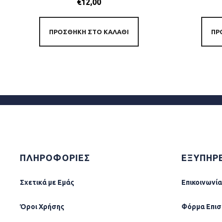
€
12,00
ΠΡΟΣΘΉΚΗ ΣΤΟ ΚΑΛΆΘΙ
ΠΡ
ΠΛΗΡΟΦΟΡΙΕΣ
ΕΞΥΠΗΡ
Σχετικά µε Εµάς
Επικοινωνία
Όροι Χρήσης
Φόρµα Επι