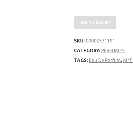
Penhaligon's Mr Thompson
ADD TO BASKET
SKU:
00002531191
CATEGORY:
PERFUMES
TAGS:
Eau De Parfum
,
MrT
ίναι επιδέξιος στην τέχνη της κατασκοπείας ή της διακριτ