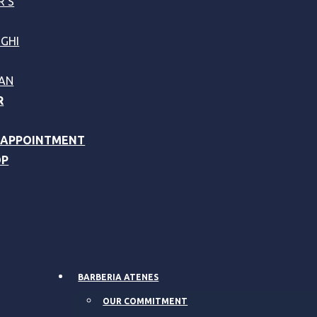
R’S
GHI
AN
R
 APPOINTMENT
OP
BARBERIA ATENES
OUR COMMITMENT