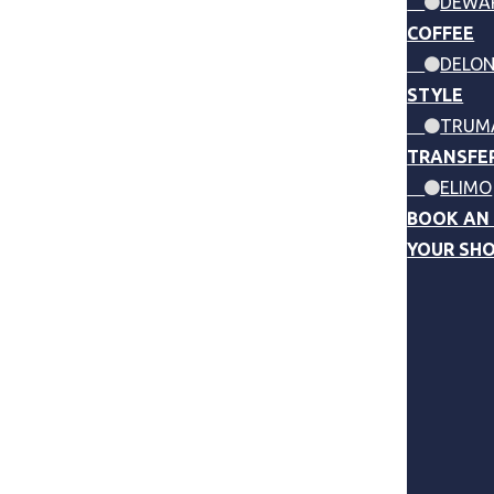
DEWA
COFFEE
DELON
STYLE
TRUM
TRANSFE
ELIMO
BOOK AN
YOUR SH