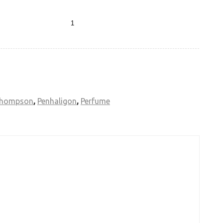
 edp 75ml quantity
hompson
,
Penhaligon
,
Perfume
ής παρατήρησης, όπως προτιμά να το