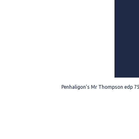
Home
/
PERFUMES
/
Penhaligon’s Mr Thompson edp 7
RELATED PRODUCTS