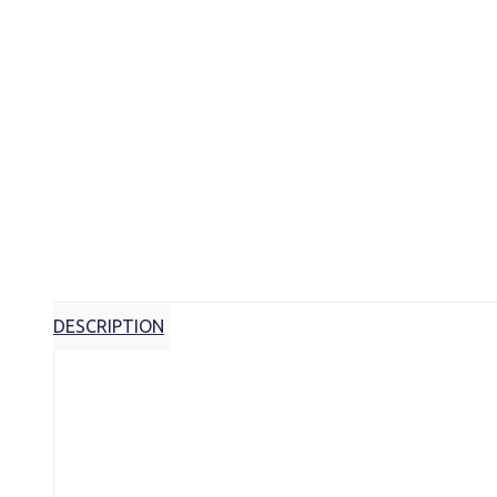
DESCRIPTION
Description
Μr Thompson Eau de parfum 75ml: Ο Μr Thompson ε
χαρακτηρίζει.