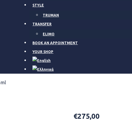
STYLE
TRUMAN
TRANSFER
ELIMO
BOOK AN APPOINTMENT
YOUR SHOP
5ml
Penhaligon’s Mr
€
275,00
Availability: In Stock