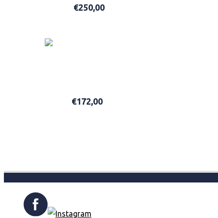
€
250,00
ADD TO BASKET
ACQUA DI PARMA COLONIA CLUB EDC100ML
€
172,00
ADD TO BASKET