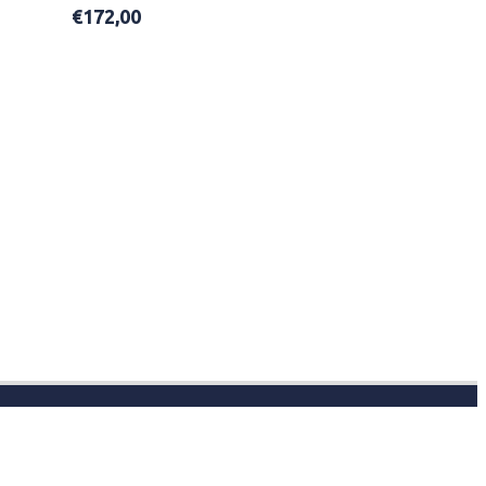
€
172,00
ADD TO BASKET