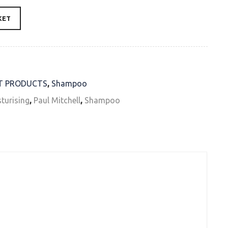
KET
T PRODUCTS
,
Shampoo
turising
,
Paul Mitchell
,
Shampoo