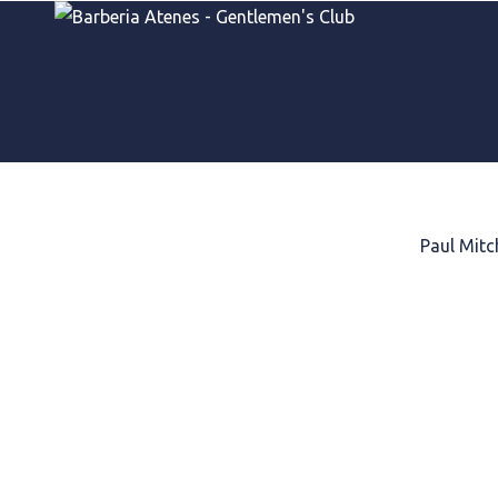
Home
/
TREATMENT PRODUCTS
/
Shampoo
/
Paul Mitc