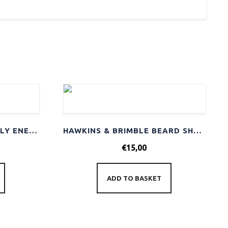
HAWKINS & BRIMBLE DAILY ENERGISING MOISTURISER 100ML
HAWKINS & BRIMBLE BEARD SHAMPOO 250ML
€
15,00
ADD TO BASKET