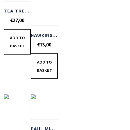
TEA TREE SCALP CARE ANTI THINNING SHAMPOO 300ML
€
27,00
HAWKINS & BRIMBLE HAIR WATER POMADE FIRM HOLD 100ML
ADD TO
€
13,00
BASKET
ADD TO
BASKET
PAUL MITCHELL BABY DON’T CRY SHAMPOO