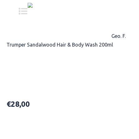
Home
/
TREATMENT PRODUCTS
/
Shampoo
/
Geo. F.
Trumper Sandalwood Hair & Body Wash 200ml
Geo. F. Trumper Sandalwood Hair
& Body Wash 200ml
€
28,00
(σαμπουάν & αφρόλουτρο)
Availability: In Stock