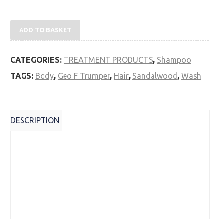
Geo. F. Trumper Sandalwood Hair & Body Wash
200ml quantity
ADD TO BASKET
CATEGORIES:
TREATMENT PRODUCTS
,
Shampoo
TAGS:
Body
,
Geo F Trumper
,
Hair
,
Sandalwood
,
Wash
DESCRIPTION
Description
Το ανδρικό αφρόλουτρο της Geo F Trumper
περιέχει καθαριστικούς παράγοντες που
φροντίζουν το δέρμα.