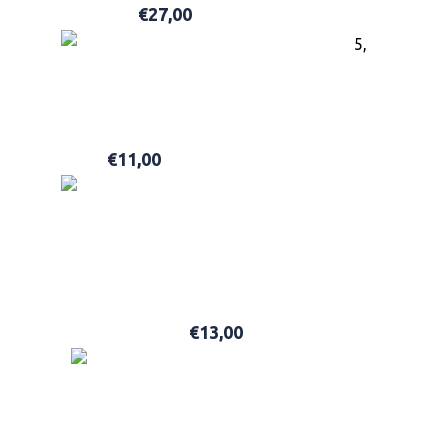
€
27,00
ADD TO BASKET
5,
HAWKINS & BRIMBLE SHAMPOO 250ML
€
11,00
ADD TO BASKET
HAWKINS & BRIMBLE MATT CLAY LIGHT-MEDIUM HO
€
13,00
ADD TO BASKET
HAWKINS & BRIMBLE BEARD SHAMPOO 250ML