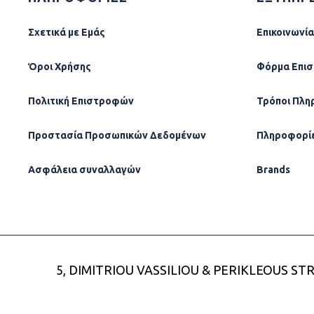
Σχετικά µε Εµάς
Επικοινωνία
Όροι Χρήσης
Φόρµα Επι
Πολιτική Επιστροφών
Τρόποι Πλη
Προστασία Προσωπικών Δεδομένων
Πληροφορί
Ασφάλεια συναλλαγών
Brands
5, DIMITRIOU VASSILIOU & PERIKLEOUS STR