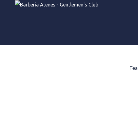
Αρχική σελίδα
/
ΠΡΟΪΟΝTA ΠΕΡΙΠΟΙΗΣΗΣ
/
Styling
/
Tea