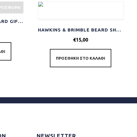
ΡΟΣΦΟΡΆ!
HAWKINS & BRIMBLE BEARD GIFT SET
HAWKINS & BRIMBLE BEARD SHAMPOO 250ML
€
15,00
ΆΘΙ
ΠΡΟΣΘΉΚΗ ΣΤΟ ΚΑΛΆΘΙ
ΩΝ
NEWSLETTER