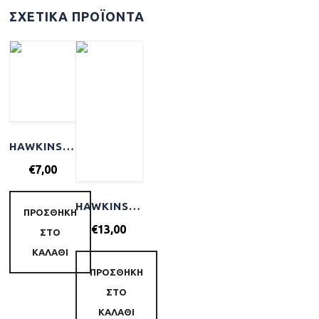
ΣΧΕΤΙΚΆ ΠΡΟΪΌΝΤΑ
HAWKINS & BRIMBLE LUXURY SOAP BAR 100GR
€
7,00
HAWKINS & BRIMBLE HAIR WATER POMADE FIRM HOLD 100ML
ΠΡΟΣΘΉΚΗ
€
13,00
ΣΤΟ
ΚΑΛΆΘΙ
ΠΡΟΣΘΉΚΗ
ΣΤΟ
ΚΑΛΆΘΙ