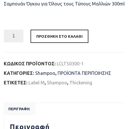
Σαμπουάν Όγκου για Όλους τους Τύπους Μαλλιών 300ml
Availability: In Stock
ΠΡΟΣΘΉΚΗ ΣΤΟ ΚΑΛΆΘΙ
ΚΩΔΙΚΌΣ ΠΡΟΪΌΝΤΟΣ:
LCLTS0300-1
ΚΑΤΗΓΟΡΊΕΣ:
Shampoo
,
ΠΡΟΪΟΝTA ΠΕΡΙΠΟΙΗΣΗΣ
ΕΤΙΚΈΤΕΣ:
Label M
,
Shampoo
,
Thickening
ΠΕΡΙΓΡΑΦΉ
Περιγραφή