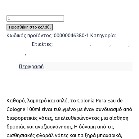
Acqua di Parma COLONIA PURA edc100ml ποσότητα
Προσθήκη στο καλάθι
Κωδικός προϊόντος:
00000046380-1
Κατηγορία:
ΑΡΩΜΑΤΑ
Ετικέτες:
Acqua di Parma
,
Colonia
,
parfum
,
perfume
,
pura
Περιγραφή
Περιγραφή
Καθαρό, λαμπερό και απλό, το Colonia Pura Eau de
Cologne 100ml είναι τυλιγμένο με έναν συνδυασμό από
διαφορετικές νότες, απελευθερώνοντας μια αίσθηση
δροσιάς και αναζωογόνησης. Η δύναμη από τις
αισθησιακές φλοράλ νότες και τα ξηρά μπαχαρικά,