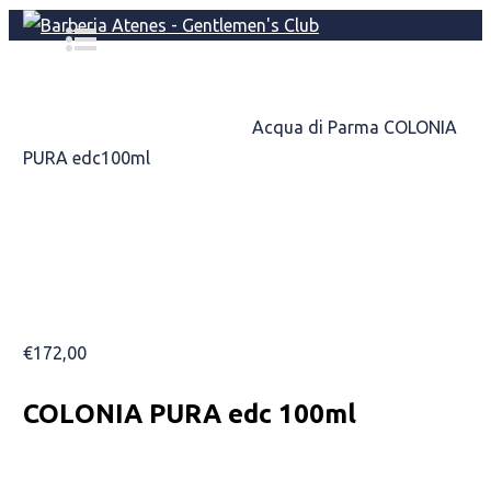
Αρχική σελίδα
/
ΑΡΩΜΑΤΑ
/
Acqua di Parma COLONIA
PURA edc100ml
Acqua di Parma COLONIA
PURA edc100ml
€
172,00
COLONIA PURA edc 100ml
Availability: In Stock