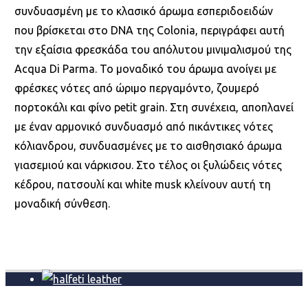
συνδυασμένη με το κλασικό άρωμα εσπεριδοειδών
που βρίσκεται στο DNA της Colonia, περιγράφει αυτή
την εξαίσια φρεσκάδα του απόλυτου μινιμαλισμού της
Acqua Di Parma. Το μοναδικό του άρωμα ανοίγει με
φρέσκες νότες από ώριμο περγαμόντο, ζουμερό
πορτοκάλι και φίνο petit grain. Στη συνέχεια, αποπλανεί
με έναν αρμονικό συνδυασμό από πικάντικες νότες
κόλιανδρου, συνδυασμένες με το αισθησιακό άρωμα
γιασεμιού και νάρκισου. Στο τέλος οι ξυλώδεις νότες
κέδρου, πατσουλί και white musk κλείνουν αυτή τη
μοναδική σύνθεση.
Σχετικά προϊόντα
Penhaligon’s HALFETI Leather edp 100ml