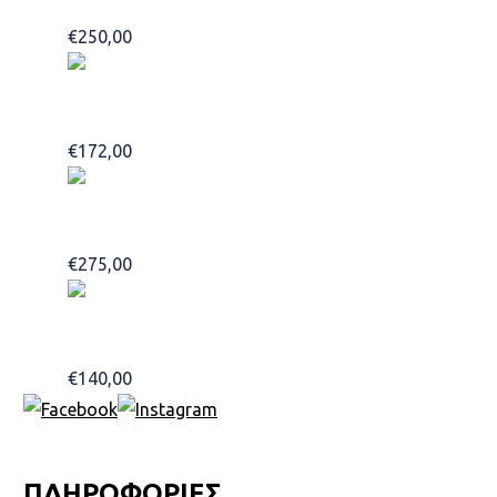
€
250,00
Προσθήκη στο καλάθι
Acqua di Parma COLONIA CLUB edc100ml
€
172,00
Προσθήκη στο καλάθι
Penhaligon’s Mr Thompson edp 75ml
€
275,00
Προσθήκη στο καλάθι
Teatro Oro 100ml
€
140,00
Προσθήκη στο καλάθι
ΠΛΗΡΟΦΟΡΙΕΣ