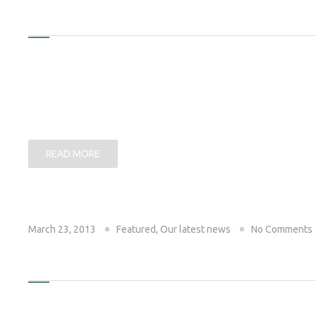
THIS IS A GALLERY POST
Lorem ipsum dolor sit amet, consecteter adipiscing eli
laoreet dolore magna aliquam erat volutpat. Ut wisi eni
ullamcorper suscipit lobortis nisl ut aliquip ex ea com
consectet ad elit sed diam nonummy nibh euismod tinc
READ MORE
March 23, 2013
Featured
,
Our latest news
No Comments
BE ELEGANT FOR YOUR NEXT
orem ipsum dolor sit amet, consectet ad elit sed diam 