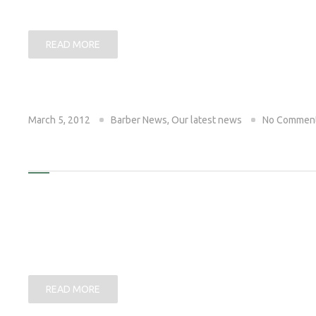
in hendrerit in vulputate velit esse molestie consequat, v
READ MORE
March 5, 2012
Barber News
,
Our latest news
No Commen
TRIM YOUR BEARD THE RIGH
orem ipsum dolor sit amet, consectet ad elit sed diam 
dolore magna aliquam erat volutpat. Ut wisi enim ad min
ullamcorper suscipit lobortis nisl ut aliquip ex ea com
in hendrerit in vulputate velit esse molestie consequat, v
READ MORE