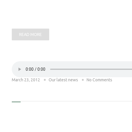
dolore magna aliquam erat volutpat. Ut wisi enim ad min
ullamcorper suscipit lobortis nisl ut aliquip ex ea com
in hendrerit in vulputate velit esse molestie consequat, v
READ MORE
March 23, 2012
Our latest news
No Comments
THIS IS AN AUDIO POST
orem ipsum dolor sit amet, consectet ad elit sed diam 
dolore magna aliquam erat volutpat. Ut wisi enim ad min
ullamcorper suscipit lobortis nisl ut aliquip ex ea com