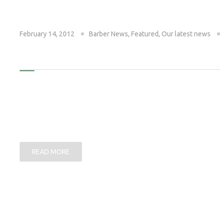
February 14, 2012
Barber News
,
Featured
,
Our latest news
TRIMMING WAS NEVER THAT 
orem ipsum dolor sit amet, consectet ad elit sed diam 
dolore magna aliquam erat volutpat. Ut wisi enim ad min
ullamcorper suscipit lobortis nisl ut aliquip ex ea com
in hendrerit in vulputate velit esse molestie consequat, v
READ MORE