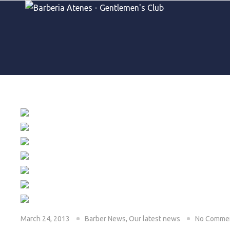
March 24, 2013
Barber News
,
Our latest news
No Comme