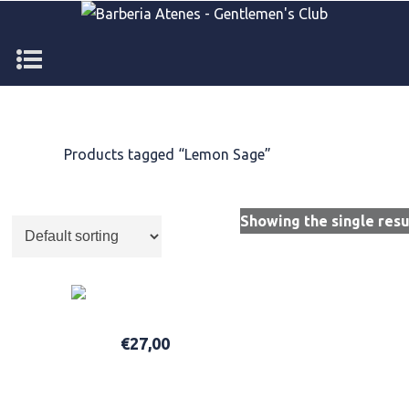
Home
/
Products tagged “Lemon Sage”
Lemon Sage
Showing the single resu
Tea Tree Lemon Sage Thickening Spray
€
27,00
ADD TO BASKET