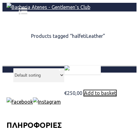
Home
/
Products tagged “halfetiLeather”
halfetiLeather
Penhaligon’s HALFETI Leather e
€
250,00
Add to basket
ΠΛΗΡΟΦΟΡΙΕΣ