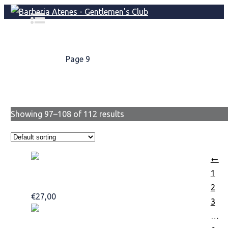
Home
/
Shop
/
Page 9
Shop
Showing 97–108 of 112 results
←
1
Tea Tree Hair And Scalp Treatment 200ml
2
€
27,00
Add to basket
3
…