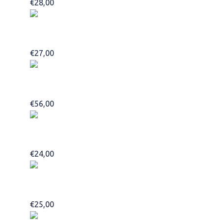
€
28,00
Add to basket
Tea Tree Scalp Care Anti Thinning Shampoo 300ml
€
27,00
Add to basket
Tea Tree Scalp Care Anti Thinning Tonic 100ml
€
56,00
Add to basket
Tea Tree Shaping Cream
€
24,00
Add to basket
Tea Tree Special Shampoo 300ml
€
25,00
Add to basket