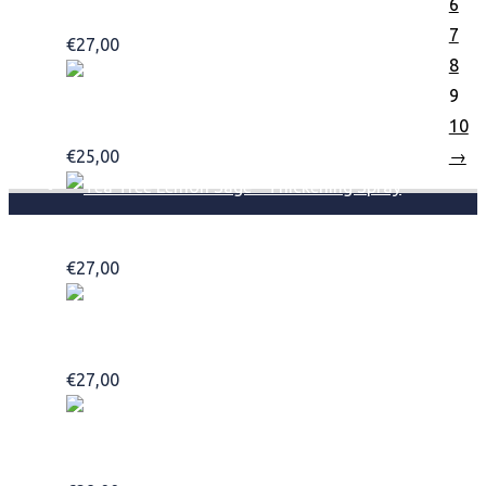
6
Tea Tree Lavender Mint Conditioning Spray 200ml
7
€
27,00
Add to basket
8
9
Tea Tree Lemon Sage Thickening Shampoo 300ml
10
→
€
25,00
Add to basket
Tea Tree Lemon Sage Thickening Spray
€
27,00
Add to basket
Tea Tree Matterial 85gr
€
27,00
Add to basket
Tea Tree Scalp Care Anti Thinning Conditioner 300ml