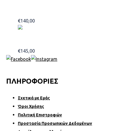
Teatro Black Divine 100ml
€
140,00
Add to basket
Teatro Diamante 100ml
€
145,00
Add to basket
ΠΛΗΡΟΦΟΡΙΕΣ
Σχετικά µε Εµάς
Όροι Χρήσης
Πολιτική Επιστροφών
Προστασία Προσωπικών Δεδομένων