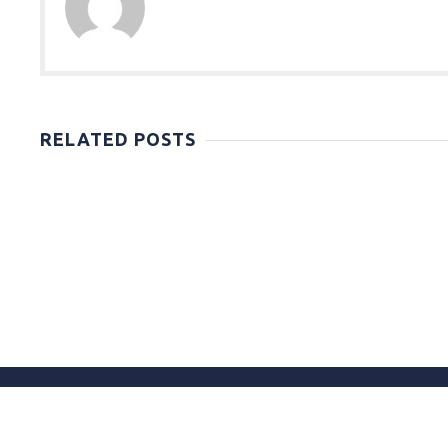
RELATED POSTS
τιτλοσ
Trim your beard the
right way
This is a gallery post
Comments are closed.