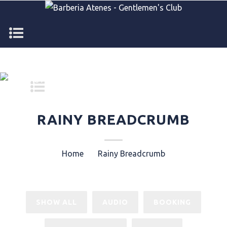
+386 40 123 456
info@premiumcoding.com
RAINY BREADCRUMB
Home
»
»
Rainy Breadcrumb
SHOW ALL
AUDIO
BOOKING