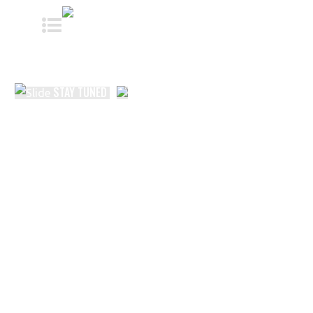
STAY TUNED
Η επίσκεψή σας στη Barberia σας επιφυλάσσει μία
επιπλέον υπηρεσία παροχής υψηλού επιπέδου και
ποιότητας, την απόλαυση ενός μοναδικού αυθεντικού
Ιταλικού espresso, από φρεσκοκομμένους κόκκους
καφέ. Οι Mηχανές Fully Automatic Espresso της