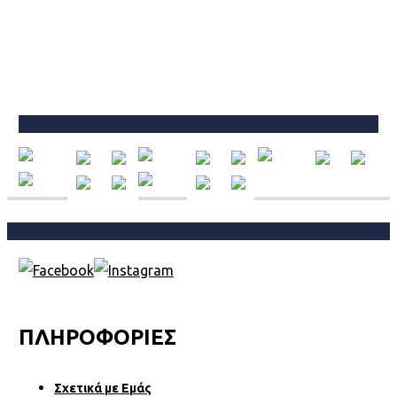
DELONGHI AT BARBERIA
ATENES
ΠΛΗΡΟΦΟΡΙΕΣ
Σχετικά µε Εµάς