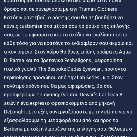
κουστουμιού σου σε αποκλειστικό χώρο στον πάνω
όροφο και σε συνεργασία με την Truman Clothiers !
Κατόπιν ραντεβού, ο ράφτης σου θα σε βοηθήσει να
κάνεις customise στα μέτρα σου το ρούχο της επιλογής
σου, με τα υφάσματα και τα σχέδια να εναλλάσσονται
κάθε τόσο για να κρατάνε το ενδιαφέρον σου ακμαίο και
α κον ισμένο. Στον χώρο θα βρεις επίσης αρώματα Aqua
Di Parma και τα βρετανικά Penhaligons , χειροποίητα
ιταλικά γυαλιά The Bespoke Dudes Eyewear , προϊόντα
περιποίησης προσώπου από την Lab Series , κ.α. Στον
πολύτιμο χρόνο που θα μας αφιερώσεις, θα σου
προσφέρουμε το αγαπημένο σου Dewar’s Caribean 8
ετών ή ένα espresso φρεσκοκομμένο από μηχανή
DeLonghi . Στο εξής συνεργαζόμαστε με την eLimo για να
εξασφαλίσουμε τη μεταφορά σου από και προς το
Barberia με ταξί ή λιμουζίνα της επιλογής σου. Θέλουμε ο