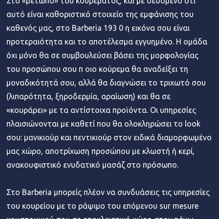
Στο «μέτωπο» του κουρέματος, και με δεδομένο ότι
αυτό είναι καθοριστικό στοιχείο της εμφάνισης του
καθενός μας, στο Barberia 193 0 η εικόνα σου είναι
προτεραιότητα και το αποτέλεσμα εγγυημένο. Η ομάδα
όχι μόνο θα σε συμβουλεύσει βάσει της μορφολογίας
του προσώπου σου π οιο κούρεμα θα αναδείξει τη
μοναδικότητά σου, αλλά θα διαγνώσει το τριχωτό σου
(λιπαρότητα, ξηροδερμία, αραίωση) και θα σε
«κουράρει» με τα αντίστοιχα προϊόντα. Οι υπηρεσίες
πλαισιώνονται με καθετί που θα ολοκληρώσει το look
σου: μανικιούρ και πεντικιούρ στον ειδικά διαμορφωμένο
μας χώρο, αποτρίχωση προσώπου με κλωστή ή κερί,
ανακουφιστικό ενυδατικό μασάζ στο πρόσωπο.
Στο Barberia μπορείς πλέον να συνδυάσεις τις υπηρεσίες
του κουρείου με το ράψιμο του επόμενου sur mesure